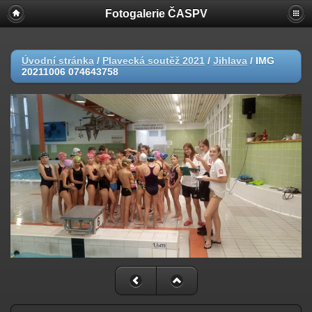
Fotogalerie ČASPV
Úvodní stránka
/
Plavecká soutěž 2021
/
Jihlava
/
IMG
20211006 074643758